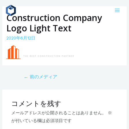
コ
ン
Construction Company
Main
テ
Logo Light Text
Men
ン
ツ
2020年6月12日
へ
ス
キ
ッ
プ
投
←
前のメディア
稿
ナ
ビ
コメントを残す
ゲ
メールアドレスが公開されることはありません。
※
ー
が付いている欄は必須項目です
シ