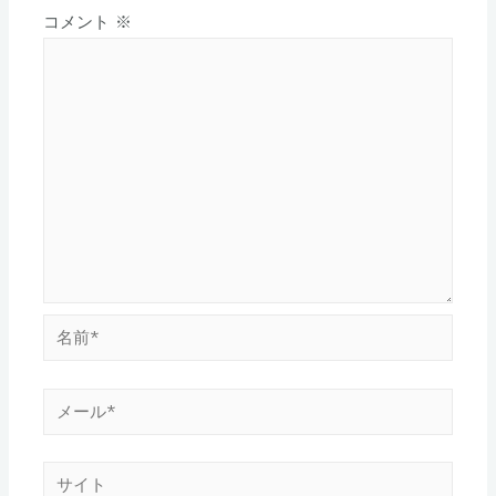
ョ
コメント
※
ン
名
前
*
メ
ー
ル
サ
*